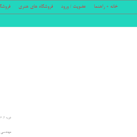
خانه + راهنما
عضویت / ورود
فروشگاه های هنری
فروشگ
فوریه 3, 2026
مهندسی ص