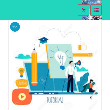
حراج!