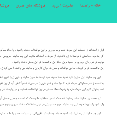
خانه + راهنما
عضویت / ورود
فروشگاه های هنری
فروشگ
قبل از استفاده از خدمات این سایت، شما باید مروری بر این توافقنامه داشته باشید و با مفاد مذکور
اگر چنانچه مخالفتی با توافقنامه زیر داشتید، از سایت ما استفاده نکنید. این وب سایت سرویس خو
توانید در هر زمان مروری بر جدیدترین مفاد این توافقنامه در این بخش داشته باشید .
این توافقنامه در بر گیرنده تمامی توافقات و مقررات میان کاربران و سایت می باشد. با طی کردن مرا
– این وب سایت این حق را دارد که به صلاحدید خود توافقنامه میان سایت و کاربران را تغییر دهد
بلافاصله از نظر مسئولان سایت لازم الاجرا ست و عذر کاربران در صورت عدم آگاهی آنها از این تغ
شما بعنوان کاربر این سایت ملزم به رعایت مفاد مذکور در این توافقنامه هستید و می بایست هر چن
– تنها هدف این سایت جلب رضایت شماست. اساس عملکرد ما اینست که اهداف جمعی حاصل آید و 
وارد شود را پذیرفته اید. این وب سایت هیچ مسئولیتی در قبال مشکلات سخت افزاری و نرم افزاری 
– این وب سایت این حق را دارد که به صلاحدید خودش تغییراتی در سایت بدهد و یا مانع دسترسی