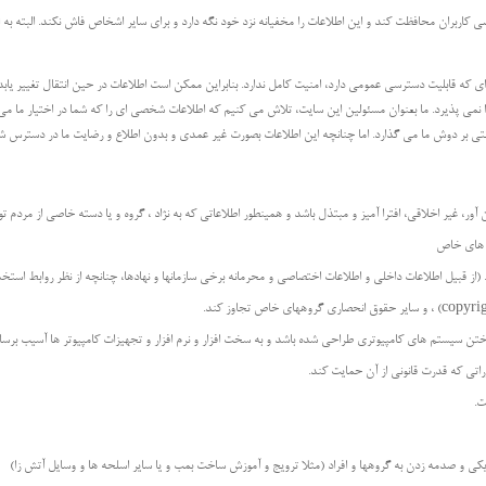
ربران محافظت کند و این اطلاعات را مخفیانه نزد خود نگه دارد و برای سایر اشخاص فاش نکند. البته به است
 نیز می شود) از طریق اینترنت یا هر شبکه ای که قابلیت دسترسی عمومی دارد، امنیت کامل ندارد. بنابراین ممکن است اطلاعات در حی
ا نمی پذیرد. ما بعنوان مسئولین این سایت، تلاش می کنیم که اطلاعات شخصی ای را که شما در اختیار م
انتی بر دوش ما می گذارد. اما چنانچه این اطلاعات بصورت غیر عمدی و بدون اطلاع و رضایت ما در دسترس ش
ان آور، غیر اخلاقی، افترا آمیز و مبتذل باشد و همینطور اطلاعاتی که به نژاد ، گروه و یا دسته خاصی از مردم ت
د های خاص
ید. (از قبیل اطلاعات داخلی و اطلاعات اختصاصی و محرمانه برخی سازمانها و نهادها، چنانچه از نظر روابط استخد
داختن سیستم های کامپیوتری طراحی شده باشد و به سخت افزار و نرم افزار و تجهیزات کامپیوتر ها آسیب برسان
راتی که قدرت قانونی از آن حمایت کند.
ت.
یکی و صدمه زدن به گروهها و افراد (مثلا ترویج و آموزش ساخت بمب و یا سایر اسلحه ها و وسایل آتش زا)