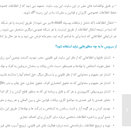
– بر طبق توافقنامه های مقرر در این سایت، این وب سایت متعهد می شود که از اطلاعات خصوصی کا
حفظ اطلاعات خصوصی کاربران و قوانین و مقررات ما در این زمینه آگاه شوید .
– انتقال اطلاعات (که شامل ارتباطات بوسیله e-mail
که شما در نتیجه انتقال اطلاعات از طریق اینترنت یا هر شبکه عمومی دیگری متحمل می شوید ر
هر شرایطی اطلاعاتی که شما برای ما فراهم کرده اید، محرمانه فرض می شود و به هر حال بار ام
از سرویس ما به چه منظورهایی نباید استفاده شود؟
انتشار فایلها و اطلاعاتی که از نظر این سایت غیر قانونی، مضر، تهدید کننده، توهین آمیز، زی
جعل هویت اشخاص یا نهادها و همینطور نسبت دادن بیانات و سخنان دروغین به افراد و نها
انتشار هر مفهوم و محتوایی که از نظر قانونی و یا مسائل دیگر، حق انجام آنها را نداشته باش
انتشار هر مفهوم و محتوایی که به حقوق انحصاری افراد، حقوق تجاری، حق چاپ و نشر (copyright) ، و سایر حقوق انحصاری گروههای خاص تجاوز کند.
انتشار ویروسهای کامپیوتری و هر کد و فایل و برنامه ای که به منظور قطع کردن و از کار ان
تجاوز عمدی یا غیر عمدی به مواضع کاری، بیانات، قوانین ملی و بین المللی و هر رویه و مقر
تهدید کردن و هر گونه آزار و اذیت رساندن به اشخاص و شرکت ها و نهادها از طریق این سای
تعهدات تولیدکنندگان محصول
جمع آوری و ذخیره اطلاعات شخصی درباره سایر کاربران برای اهداف تجاری
تهیه و ترویج اطلاعات سازماندهی شده درباره فعالیت های غیر قانونی، ترویج آسیب های فیز