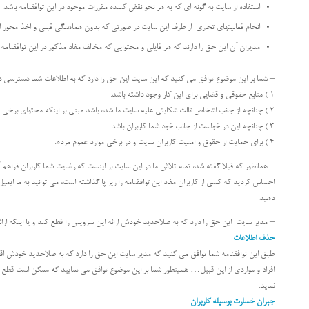
استفاده از سایت به گونه ای که به هر نحو نقض کننده مقررات موجود در این توافقنامه باشد.
انجام فعالیتهای تجاری از طرف این سایت در صورتی که بدون هماهنگی قبلی و اخذ مجوز از 
مدیران آن این حق را دارند که هر فایلی و محتوایی که مخالف مفاد مذکور در این توافقنامه
– شما بر این موضوع توافق می کنید که این سایت این حق را دارد که به اطلاعات شما دسترسی داشته
۱ ) منابع حقوقی و قضایی برای این کار وجود داشته باشد.
۲ ) چنانچه از جانب اشخاص ثالث شکایتی علیه سایت ما شده باشد مبنی بر اینکه محتوای برخی فایل ها به آنها توهین کننده بوده است و در واقع به حقوق آنها تجاور شده باشد.
۳ ) چنانچه این در خواست از جانب خود شما کاربران باشد.
۴ ) برای حمایت از حقوق و امنیت کاربران سایت و در برخی موارد عموم مردم.
– همانطور که قبلا گفته شد، تمام تلاش ما در این سایت بر اینست که رضایت شما کاربران فراهم آید. 
احساس کردید که کسی از کاربران مفاد این توافقنامه را زیر پا گذاشته است، می توانید به ما ایمی
دهید.
– مدیر سایت این حق را دارد که به صلاحدید خودش ارائه این سرویس را قطع کند و یا اینکه ارائه آ
حذف اطلاعات
طبق این توافقنامه شما توافق می کنید که مدیر سایت این حق را دارد که به صلاحدید خودش اقدام 
افراد و مواردی از این قبیل… همینطور شما بر این موضوع توافق می نمایید که ممکن است قطع
نماید.
جبران خسارت بوسیله کاربران