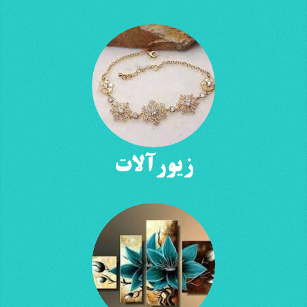
زیورآلات