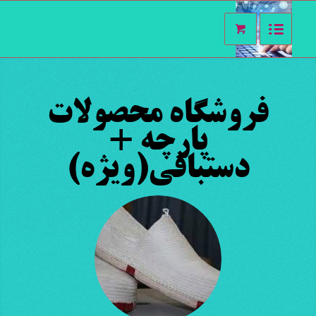
فروشگاه محصولات
پارچه +
دستبافی(ویژه)