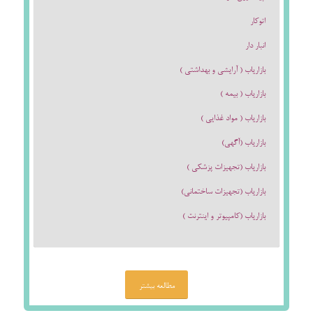
اتوكار
انبار دار
بازارياب ( آرايشي و بهداشتي )
بازارياب ( بيمه )
بازارياب ( مواد غذايي )
بازارياب (آگهي)
بازارياب (تجهيزات پزشكي )
بازارياب (تجهيزات ساختماني)
بازارياب (كامپيوتر و اينترنت )
مطالعه بیشتر